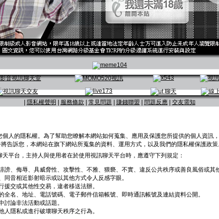
|
隱私權聲明
|
服務條款
|
常見問題
|
賺錢聯盟
|
問題反應
|
交友需知
您個人的隱私權。為了幫助您瞭解本網站如何蒐集、應用及保護您所提供的個人資訊
）。這份文件將告訴您，本網站在旗下網站所蒐集的資料、運用方式，以及我們的隱私權保護政策
聊天平台，主持人與使用者在於使用視訊聊天平台時，應遵守下列規定：
誹謗、侮辱、具威脅性、攻擊性、不雅、猥褻、不實、違反公共秩序或善良風俗或其
、同音相近影射暗示或以其他方式令人反感字眼。
行援交或其他性交易，違者移送法辦。
的全名、地址、電話號碼、電子郵件信箱帳號、即時通訊帳號及連結資料公開。
中討論非法活動或話題。
他人隱私或進行破壞聊天秩序之行為。